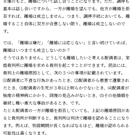
主催のもと、離婚について話し合うことになります。ただ、調停も
基本は話し合いですから、一方が離婚を望んでも、他方が離婚を拒
否すれば、離婚は成立しません。つまり、調停手続においても、離
婚すること自体に双方が合意しない限り、離婚は成立しないので
す。
では、「離婚は嫌だ」「離婚には応じない」と言い続けていれば、
離婚はいつまでも成立しないのか？
そうではありません。どうしても離婚したいと考える配偶者は、家
庭裁判所に離婚を求める裁判を起こすことができます。民法には、
裁判上の離婚原因として、次の５つの事項が記載されています。
⑴配偶者に不貞な行為があったとき、⑵配偶者から悪意で遺棄され
たとき、⑶配偶者の生死が３年以上明らかでないとき、⑷配偶者が
強度の精神病にかかり、回復の見込みがないとき、⑸その他婚姻を
継続し難い重大な事由があるとき、です。
たとえ配偶者の一方が離婚を拒否していても、上記の離婚原因があ
ると裁判所が判断すると、裁判所は判決で離婚を認めることになり
ます。例えば、別居期間が長くなればなるほど、離婚が認められる
可能性は高くなります。