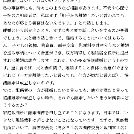
は離婚しないといけないのでしょうか？」
私の事務所にも、時々このようなご相談があります。不安や心配で
一杯のご相談者に、私はまず「相手から離婚したいと言われても、
あなたが応じる義務はないんですよ。」とお話しします。
離婚という話が出たとき、まずは夫と妻で話し合いをするのが普通
でしょう。夫と妻の話し合いで、離婚することについてはもちろ
ん、子どもの親権、養育費、面会交流、慰謝料や財産分与など離婚
を巡る事柄について合意ができ、双方納得して離婚届を役所に提出
すれば離婚は成立します。これが、いわゆる協議離婚というもので
す。逆に言えば、夫と妻の間で、離婚すること自体に合意ができな
ければ（一方が離婚したいと言っても、他方が嫌だと言えば）、協
議離婚は成立しないのです。
では、配偶者の一方が離婚したいと言っても、他方が嫌だと言って
協議離婚が成立しない場合、それでも離婚したいと思う配偶者はど
うするのか？
家庭裁判所に離婚調停を申し立てることになります。日本では、い
きなり離婚裁判は起こせないことになっています。まずは、家庭裁
判所において、調停委員会（男女各１名の調停委員と裁判官１名）